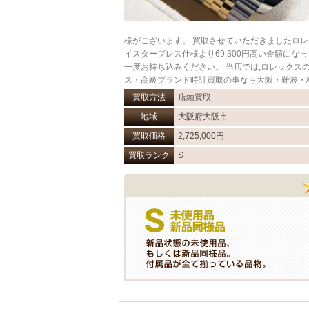
様がございます。 買取させていただきましたロレック
イスターブレス仕様より69,300円高い金額に
一度お持ち込みください。 当店では,ロレックス
ス・高級ブランド時計買取の事なら大阪・難波・
買取方法
店頭買取
地域
大阪府大阪市
買取価格
2,725,000円
買取ランク
S