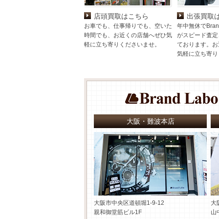
店頭買取はこちら
出張買取
お車でも、仕事帰りでも、空いた
年中無休でBran
時間でも、お近くの店舗へぜひ気
がスピード査定
軽に立ち寄りくださいませ。
ております。お
気軽に立ち寄り
大阪・難波本店
大阪市中央区道頓堀1-9-12
大
親和御堂筋ビル1F
山