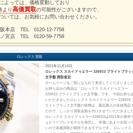
によっては、価格変動しており
高価買取
格より
の可能性がございますので、
ついては、お気軽にお問い合わせください。
阪本店 TEL 0120-12-7758
ノ宮店 TEL 0120-59-7758
ロレックス 買取
2021年11月14日
ロレックス スカイドゥエラー 326933 ブライトブラッ
文字盤 買取査定
ホームページをご覧になられて来店してくださいまし
お持ち込みの商品は「ロレックス スカイドゥエラー
326933 ブライトブラック文字盤」です。 今回お持ち
いただきましたロレックス スカイドゥエラー 326933 
ライトブラック文字盤の状態は、最近購入の未使用品
たので、しっかり買取金額を付けさせていただきまし
ロレックス スカイドゥエラー326933は2021年の新作
ュビリーブレスモデルを発売し、市場にあまり出回っ
いので高価買取が期待できるモデルです。 ロレックス 