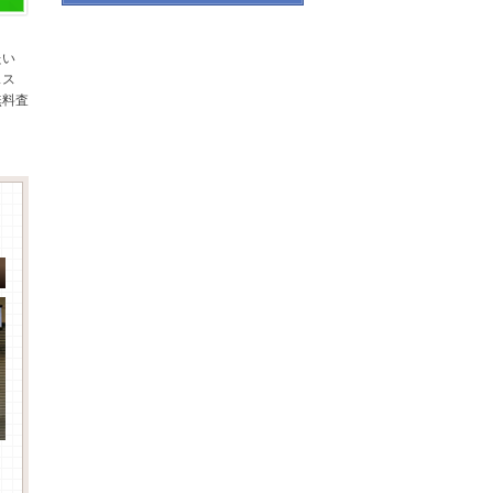
たい
スス
無料査