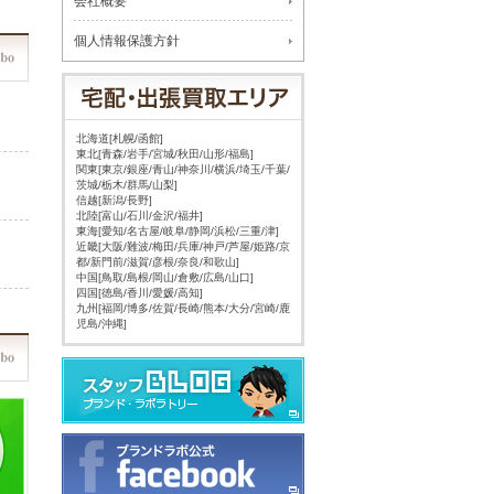
会社概要
個人情報保護方針
北海道[札幌/函館]
東北[青森/岩手/宮城/秋田/山形/福島]
関東[東京/銀座/青山/神奈川/横浜/埼玉/千葉/
茨城/栃木/群馬/山梨]
信越[新潟/長野]
北陸[富山/石川/金沢/福井]
東海[愛知/名古屋/岐阜/静岡/浜松/三重/津]
近畿[大阪/難波/梅田/兵庫/神戸/芦屋/姫路/京
都/新門前/滋賀/彦根/奈良/和歌山]
中国[鳥取/島根/岡山/倉敷/広島/山口]
四国[徳島/香川/愛媛/高知]
九州[福岡/博多/佐賀/長崎/熊本/大分/宮崎/鹿
児島/沖縄]