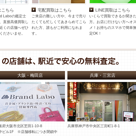
はこちら
宅配買取はこちら
LINE買取はこちら
d Laboの鑑定士
ご来店の難しい方や、今まで売り
いくらで買取できるか聞き
、直接高価買取し
たくても忙しくてあきらめてこら
方。お店に行けない方へオ
近くの店舗へぜひ
れた方、誰もがご利用になれま
メ！お持ちのスマホで簡単
くださいませ。
す。
定OK！
大阪・梅田店
兵庫・三宮店
阪府大阪市北区芝田1-10-8
兵庫県神戸市中央区三宮町1-8-1
中ビル1F ※店舗移転につき閉鎖中