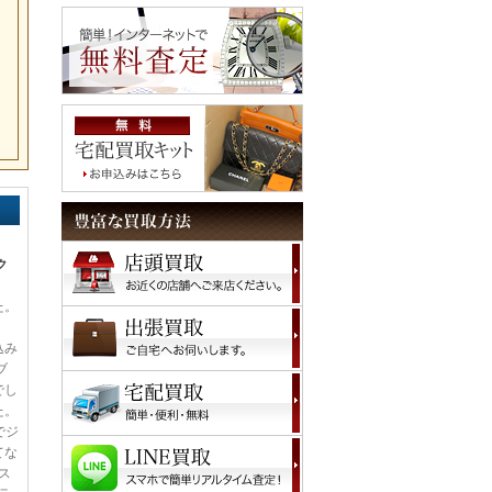
ク
た。
込み
ブ
でし
た。
でジ
てな
ス