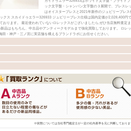
カイドゥエラー326933はホワイト文字盤・ブライトブ
ック文字盤・シャンパン文字盤の３展開で、ブレスレ
はオイスターブレスと2021年新作のジュビリーブレス
ス スカイドゥエラー326933 ジュビリーブレス仕様は国内定価が2,028,400円
なっております。 最近使われていないロレックスがございましたら,ぜひ当店無料査定
の新品はもちろん、中古品やアンティークモデルまで強化買取しております。 ロレ
梅田・神戸・三ノ宮に実店舗を構えるブランドラボにお任せください。
※状態については当社専門鑑定士が一定の社内基準を元に判断しておりま